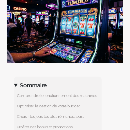
Sommaire
Comprendre le fonctionnement des machines
Optimiser la gestion de votre budget
Choisir les jeux les plus rémunérateurs
Profiter des bonus et promotions