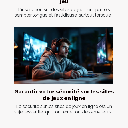
jeu
L'inscription sur des sites de jeu peut parfois
sembler longue et fastidieuse, surtout lorsque...
Garantir votre sécurité sur les sites
de jeux en ligne
La sécurité sur les sites de jeux en ligne est un
sujet essentiel qui concerne tous les amateurs...