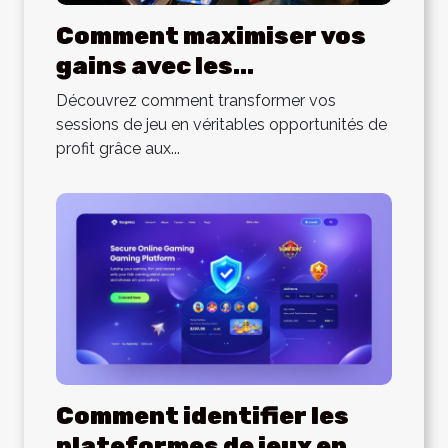
Comment maximiser vos
gains avec les
fonctionnalités bonus
Découvrez comment transformer vos
des slots ?
sessions de jeu en véritables opportunités de
profit grâce aux...
Comment identifier les
plateformes de jeux en