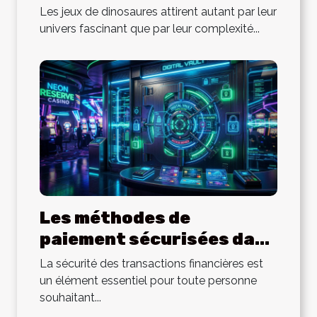
parties de jeux de dino ?
Les jeux de dinosaures attirent autant par leur
univers fascinant que par leur complexité...
Les méthodes de
paiement sécurisées dans
les casinos en ligne
La sécurité des transactions financières est
un élément essentiel pour toute personne
souhaitant...