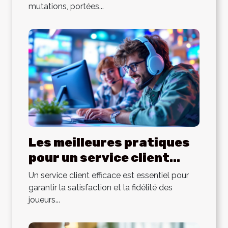
mutations, portées...
Les meilleures pratiques
pour un service client
efficace dans les jeux en
Un service client efficace est essentiel pour
ligne
garantir la satisfaction et la fidélité des
joueurs...