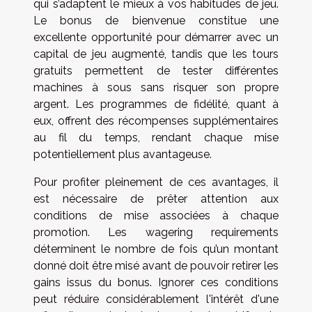
qui s’adaptent le mieux à vos habitudes de jeu.
Le bonus de bienvenue constitue une
excellente opportunité pour démarrer avec un
capital de jeu augmenté, tandis que les tours
gratuits permettent de tester différentes
machines à sous sans risquer son propre
argent. Les programmes de fidélité, quant à
eux, offrent des récompenses supplémentaires
au fil du temps, rendant chaque mise
potentiellement plus avantageuse.
Pour profiter pleinement de ces avantages, il
est nécessaire de prêter attention aux
conditions de mise associées à chaque
promotion. Les wagering requirements
déterminent le nombre de fois qu’un montant
donné doit être misé avant de pouvoir retirer les
gains issus du bonus. Ignorer ces conditions
peut réduire considérablement l'intérêt d'une