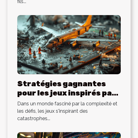
fils...
Stratégies gagnantes
pour les jeux inspirés par
les catastrophes
Dans un monde fasciné par la complexité et
aériennes
les défis, les jeux s'inspirant des
catastrophes...