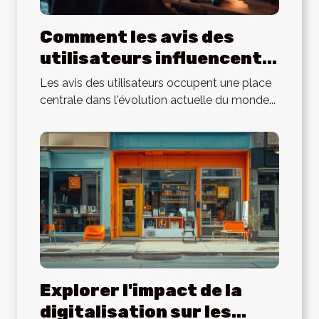
Comment les avis des
utilisateurs influencent-
ils le développement des
Les avis des utilisateurs occupent une place
jeux ?
centrale dans l'évolution actuelle du monde...
Explorer l'impact de la
digitalisation sur les