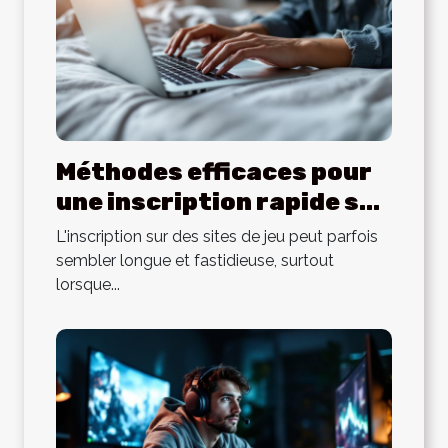
Méthodes efficaces pour
une inscription rapide sur
des sites de jeu
L'inscription sur des sites de jeu peut parfois
sembler longue et fastidieuse, surtout
lorsque...