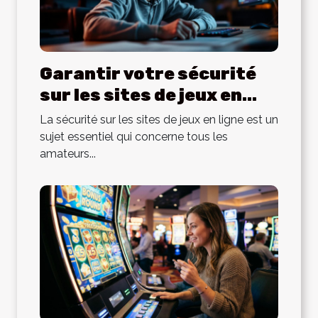
Garantir votre sécurité
sur les sites de jeux en
ligne
La sécurité sur les sites de jeux en ligne est un
sujet essentiel qui concerne tous les
amateurs...