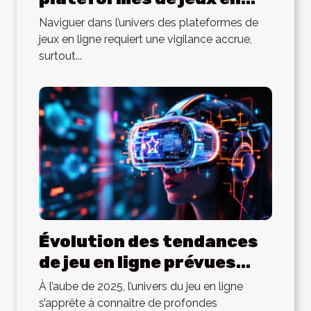
ligne les plus sécurisées ?
Naviguer dans l’univers des plateformes de
jeux en ligne requiert une vigilance accrue,
surtout...
Évolution des tendances
de jeu en ligne prévues
pour 2025
À l’aube de 2025, l’univers du jeu en ligne
s’apprête à connaître de profondes