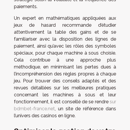
paiements.
Un expert en mathématiques appliquées aux
jeux de hasard recommande d’étudier
attentivement la table des gains et de se
familiariser avec la disposition des lignes de
paiement, ainsi qu’avec les rôles des symboles
spéciaux, pour chaque machine à sous choisie.
Cela contribue à une approche plus
méthodique, en minimisant les pertes dues à
l’incompréhension des règles propres à chaque
jeu. Pour trouver des conseils adaptés et des
revues détaillées sur les meilleures pratiques
concernant les machines à sous et leur
fonctionnement, il est conseillé de se rendre
sur
bdmbet-france.net
, un site de référence dans
l’univers des casinos en ligne.