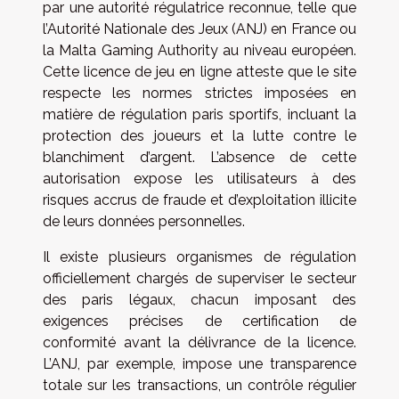
par une autorité régulatrice reconnue, telle que
l’Autorité Nationale des Jeux (ANJ) en France ou
la Malta Gaming Authority au niveau européen.
Cette licence de jeu en ligne atteste que le site
respecte les normes strictes imposées en
matière de régulation paris sportifs, incluant la
protection des joueurs et la lutte contre le
blanchiment d’argent. L’absence de cette
autorisation expose les utilisateurs à des
risques accrus de fraude et d’exploitation illicite
de leurs données personnelles.
Il existe plusieurs organismes de régulation
officiellement chargés de superviser le secteur
des paris légaux, chacun imposant des
exigences précises de certification de
conformité avant la délivrance de la licence.
L’ANJ, par exemple, impose une transparence
totale sur les transactions, un contrôle régulier