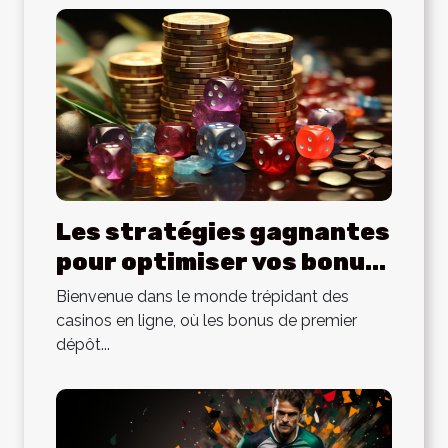
Les stratégies gagnantes
pour optimiser vos bonus
de premier dépôt dans les
Bienvenue dans le monde trépidant des
jeux de casino en ligne
casinos en ligne, où les bonus de premier
dépôt...