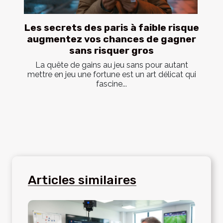
Les secrets des paris à faible risque
augmentez vos chances de gagner
sans risquer gros
La quête de gains au jeu sans pour autant
mettre en jeu une fortune est un art délicat qui
fascine...
Articles similaires