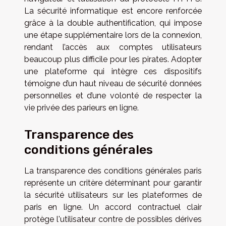
La sécurité informatique est encore renforcée
grâce à la double authentification, qui impose
une étape supplémentaire lors de la connexion,
rendant l’accès aux comptes utilisateurs
beaucoup plus difficile pour les pirates. Adopter
une plateforme qui intègre ces dispositifs
témoigne d’un haut niveau de sécurité données
personnelles et d’une volonté de respecter la
vie privée des parieurs en ligne.
Transparence des
conditions générales
La transparence des conditions générales paris
représente un critère déterminant pour garantir
la sécurité utilisateurs sur les plateformes de
paris en ligne. Un accord contractuel clair
protège l'utilisateur contre de possibles dérives