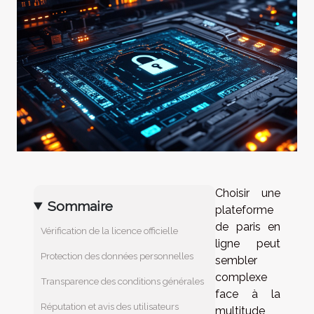
Choisir une
Sommaire
plateforme
de paris en
Vérification de la licence officielle
ligne peut
Protection des données personnelles
sembler
complexe
Transparence des conditions générales
face à la
Réputation et avis des utilisateurs
multitude