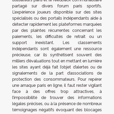
partagé sur divers forum paris sportifs.
L’expérience joueurs disponible sur des sites
spécialisés ou des portails indépendants aide à
détecter rapidement les plateformes marquées
par des plaintes récurrentes concernant les
paiements, les difficultés de retrait ou un
support inexistant. Les classements
indépendants sont également une ressource
précieuse, car ils synthétisent souvent des
milliers d’évaluations tout en mettant en lumière
les sites ayant déjà fait l’objet d’alertes ou de
signalements de la part d’associations de
protection des consommateurs. Pour repérer
une arnaque paris en ligne, il faut rester vigilant
face à des offres trop attractives, à
l’impossibilité de trouver des informations
légales précises, ou à la présence de nombreux
témoignages négatifs évoquant des blocages