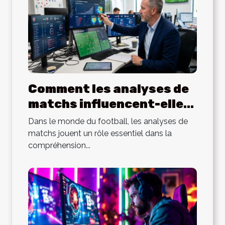
Comment les analyses de
matchs influencent-elles
les prédictions de
Dans le monde du football, les analyses de
football ?
matchs jouent un rôle essentiel dans la
compréhension...