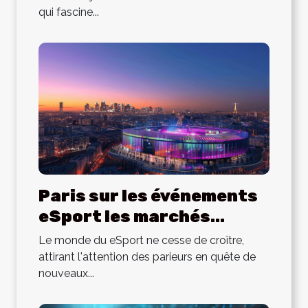
qui fascine...
Paris sur les événements
eSport les marchés
émergents à exploiter
Le monde du eSport ne cesse de croître,
pour les parieurs avisés
attirant l'attention des parieurs en quête de
nouveaux...