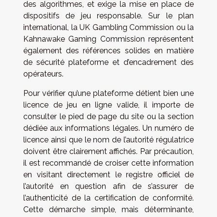
des algorithmes, et exige la mise en place de
dispositifs de jeu responsable. Sur le plan
international, la UK Gambling Commission ou la
Kahnawake Gaming Commission représentent
également des références solides en matière
de sécurité plateforme et d’encadrement des
opérateurs.
Pour vérifier qu’une plateforme détient bien une
licence de jeu en ligne valide, il importe de
consulter le pied de page du site ou la section
dédiée aux informations légales. Un numéro de
licence ainsi que le nom de l’autorité régulatrice
doivent être clairement affichés. Par précaution,
il est recommandé de croiser cette information
en visitant directement le registre officiel de
l’autorité en question afin de s’assurer de
l’authenticité de la certification de conformité.
Cette démarche simple, mais déterminante,